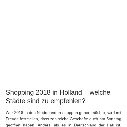
STARTSEITE
NEWS
NIEDERLANDE
PROVINZEN
STÄDTE
NORDSEE
INSELN
AUSFLÜGE
IMMOBILIEN
SHOPPING
SPEISEN
SPORT
FERIENHAUS BUCHEN
Shopping 2018 in Holland – welche
Städte sind zu empfehlen?
Wer 2018 in den Niederlanden shoppen gehen möchte, wird mit
Freude feststellen, dass zahlreiche Geschäfte auch am Sonntag
geöffnet haben. Anders, als es in Deutschland der Fall ist,