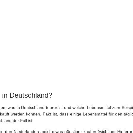
OVINZEN
STÄDTE
NORDSEE
INSELN
AUSFLÜGE
ls in Deutschland?
gen, was in Deutschland teurer ist und welche Lebensmittel zum Beispi
kauft werden können. Fakt ist, dass einige Lebensmittel für den tägli
hland der Fall ist.
in den Niederlanden meist etwas günstiger kaufen (wichtiger Hintergr