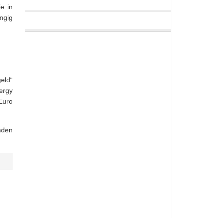
e in
ngig
eld“
ergy
Euro
nden