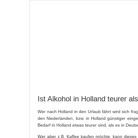
STARTSEITE
NEWS
NIEDERLANDE
PR
SPORT
FERIENHAUS BUCHEN
Ist Alkohol in Holland teurer a
Wer nach Holland in den Urlaub fährt wird sich fra
den Niederlanden, bzw. in Holland günstiger einge
Bedarf in Holland etwas teurer sind, als es in Deutsc
Wer aber z.B. Kaffee kaufen möchte, kann dieses 