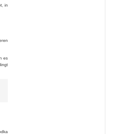
, in
eren
n es
dingt
Wodka