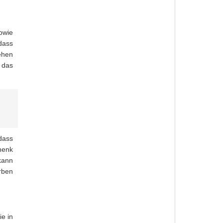
owie
dass
ehen
 das
dass
henk
 kann
rben
ie in