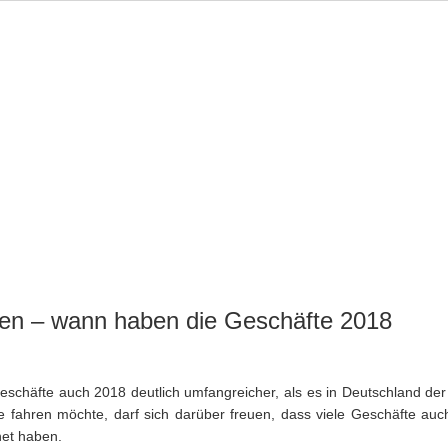
OVINZEN
STÄDTE
NORDSEE
INSELN
AUSFLÜGE
en – wann haben die Geschäfte 2018
eschäfte auch 2018 deutlich umfangreicher, als es in Deutschland der 
 fahren möchte, darf sich darüber freuen, dass viele Geschäfte auc
et haben.