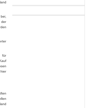
land
 bei,
d der
rden
rter
 für
Kauf
osen
hier
ften
llen
land