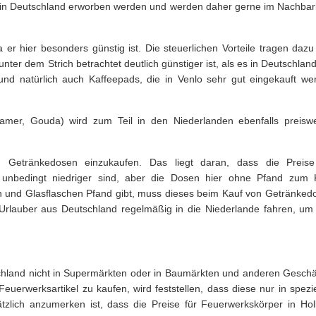
 in Deutschland erworben werden und werden daher gerne im Nachbar
 er hier besonders günstig ist. Die steuerlichen Vorteile tragen dazu
nter dem Strich betrachtet deutlich günstiger ist, als es in Deutschlan
r und natürlich auch Kaffeepads, die in Venlo sehr gut eingekauft we
mer, Gouda) wird zum Teil in den Niederlanden ebenfalls preiswe
n Getränkedosen einzukaufen. Das liegt daran, dass die Preise
 unbedingt niedriger sind, aber die Dosen hier ohne Pfand zum 
n und Glasflaschen Pfand gibt, muss dieses beim Kauf von Getränked
e Urlauber aus Deutschland regelmäßig in die Niederlande fahren, um 
chland nicht in Supermärkten oder in Baumärkten und anderen Geschä
uerwerksartikel zu kaufen, wird feststellen, dass diese nur in spezie
zlich anzumerken ist, dass die Preise für Feuerwerkskörper in Hol